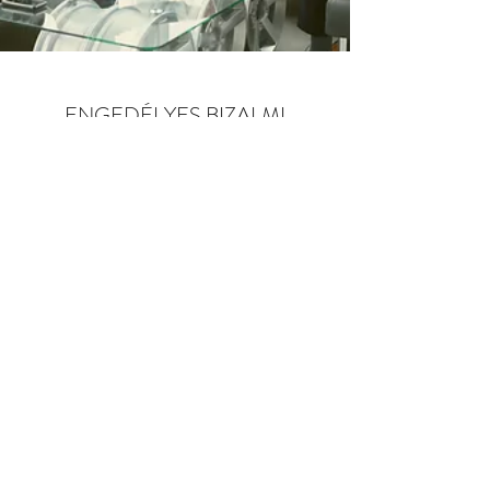
ENGEDÉLYES BIZALMI
VAGYONKEZELÉS – CSALÁDI
VAGYONKEZELŐ