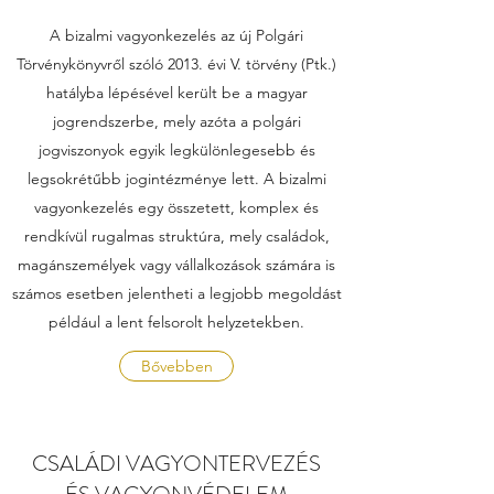
A bizalmi vagyonkezelés az új Polgári
Törvénykönyvről szóló 2013. évi V. törvény (Ptk.)
hatályba lépésével került be a magyar
jogrendszerbe, mely azóta a polgári
jogviszonyok egyik legkülönlegesebb és
legsokrétűbb jogintézménye lett. A bizalmi
vagyonkezelés egy összetett, komplex és
rendkívül rugalmas struktúra, mely családok,
magánszemélyek vagy vállalkozások számára is
számos esetben jelentheti a legjobb megoldást
például a lent felsorolt helyzetekben.
Bővebben
CSALÁDI VAGYONTERVEZÉS