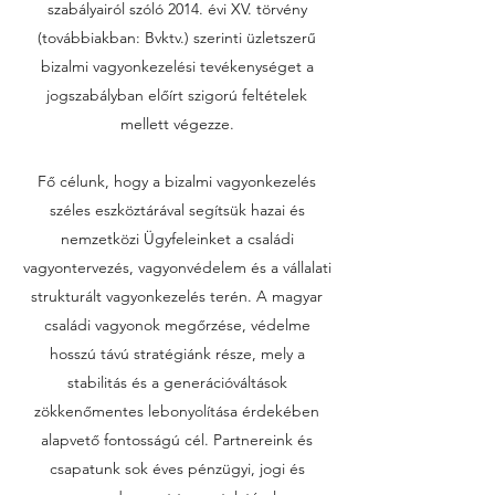
szabályairól szóló 2014. évi XV. törvény
(továbbiakban: Bvktv.) szerinti üzletszerű
bizalmi vagyonkezelési tevékenységet
a
jogszabályban előírt szigorú feltételek
mellett
végezze.
Fő célunk, hogy a bizalmi vagyonkezelés
széles eszköztárával segítsük hazai és
nemzetközi Ügyfeleinket a családi
vagyontervezés, vagyonvédelem és a vállalati
strukturált vagyonkezelés terén. A magyar
családi vagyonok megőrzése, védelme
hosszú távú stratégiánk része, mely a
stabilitás és a generációváltások
zökkenőmentes lebonyolítása érdekében
alapvető fontosságú cél. Partnereink és
csapatunk sok éves pénzügyi, jogi és