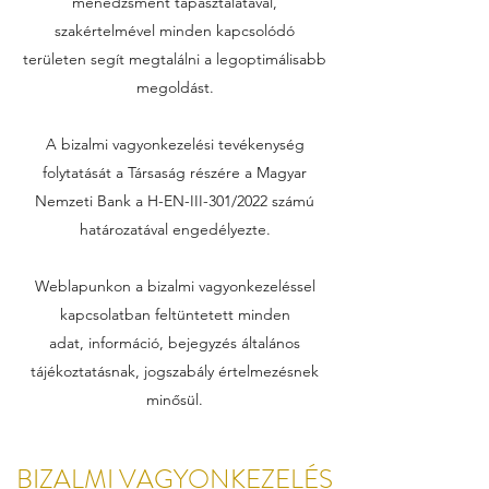
menedzsment tapasztalatával,
szakértelmével minden kapcsolódó
területen segít megtalálni a legoptimálisabb
megoldást.
A bizalmi vagyonkezelési tevékenység
folytatását a Társaság részére a Magyar
Nemzeti Bank a H-EN-III-301/2022 számú
határozatával engedélyezte.
Weblapunkon a bizalmi vagyonkezeléssel
kapcsolatban feltüntetett minden
adat, információ, bejegyzés általános
tájékoztatásnak, jogszabály értelmezésnek
minősül.
BIZALMI VAGYONKEZELÉS